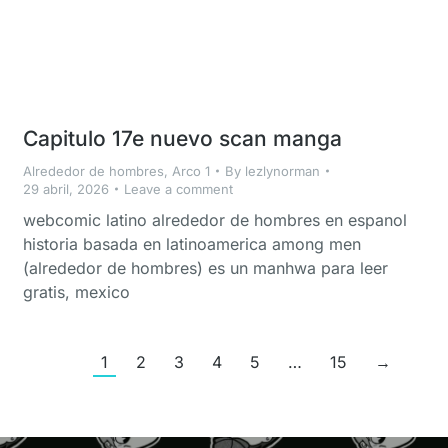
Capitulo 17e nuevo scan manga
Alrededor de hombres
,
Arco 1
By
lezlynorman
29 abril, 2026
Leave a comment
webcomic latino alrededor de hombres en espanol
historia basada en latinoamerica among men
(alrededor de hombres) es un manhwa para leer
gratis, mexico
1
2
3
4
5
…
15
→