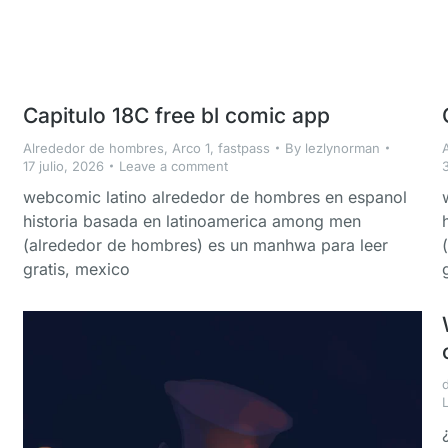
Capitulo 18C free bl comic app
Alrededor de hombres
,
Arco 1
,
fastpass
By
lezlynorman
17 julio, 2026
Leave a comment
3
webcomic latino alrededor de hombres en espanol
historia basada en latinoamerica among men
(alrededor de hombres) es un manhwa para leer
gratis, mexico