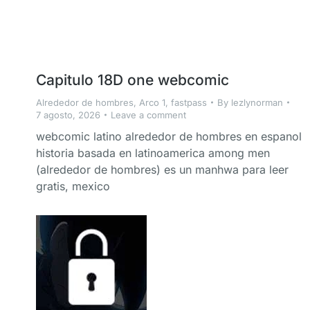
Capitulo 18D one webcomic
Alrededor de hombres
,
Arco 1
,
fastpass
By
lezlynorman
7 agosto, 2026
Leave a comment
webcomic latino alrededor de hombres en espanol
historia basada en latinoamerica among men
(alrededor de hombres) es un manhwa para leer
gratis, mexico