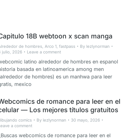
Capitulo 18B webtoon x scan manga
Alrededor de hombres
,
Arco 1
,
fastpass
By
lezlynorman
 julio, 2026
Leave a comment
webcomic latino alrededor de hombres en espanol
historia basada en latinoamerica among men
(alrededor de hombres) es un manhwa para leer
gratis, mexico
Webcomics de romance para leer en el
celular — Los mejores títulos gratuitos
dibujando comics
By
lezlynorman
30 mayo, 2026
Leave a comment
¿Buscas webcomics de romance para leer en el