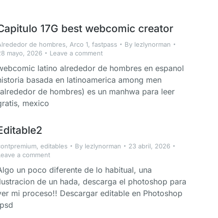
Capitulo 17G best webcomic creator
Alrededor de hombres
,
Arco 1
,
fastpass
By
lezlynorman
28 mayo, 2026
Leave a comment
webcomic latino alrededor de hombres en espanol
historia basada en latinoamerica among men
(alrededor de hombres) es un manhwa para leer
gratis, mexico
Editable2
contpremium
,
editables
By
lezlynorman
23 abril, 2026
Leave a comment
Algo un poco diferente de lo habitual, una
ilustracion de un hada, descarga el photoshop para
ver mi proceso!! Descargar editable en Photoshop
.psd