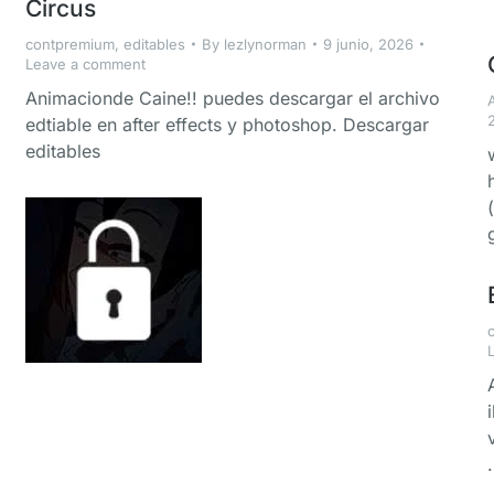
Circus
contpremium
,
editables
By
lezlynorman
9 junio, 2026
Leave a comment
Animacionde Caine!! puedes descargar el archivo
edtiable en after effects y photoshop. Descargar
editables