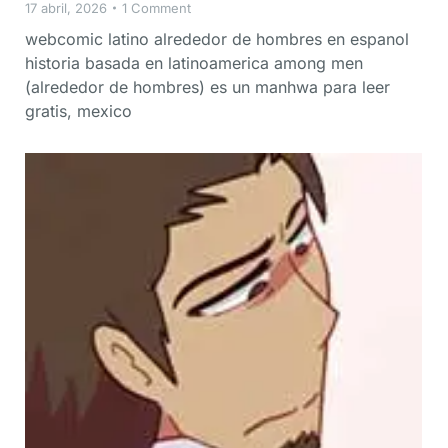
17 abril, 2026
1 Comment
webcomic latino alrededor de hombres en espanol
historia basada en latinoamerica among men
(alrededor de hombres) es un manhwa para leer
gratis, mexico