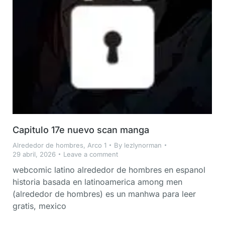
Capitulo 17e nuevo scan manga
Alrededor de hombres
,
Arco 1
By
lezlynorman
29 abril, 2026
Leave a comment
webcomic latino alrededor de hombres en espanol
historia basada en latinoamerica among men
(alrededor de hombres) es un manhwa para leer
gratis, mexico