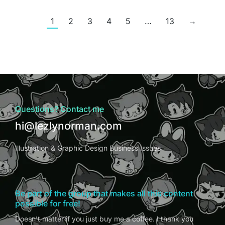
1
2
3
4
5
…
13
→
Questions? Contact me
hi@lezlynorman.com
Illustration & Graphic Design Business Issues
Be part of the group that makes all this content
possible for free!
Doesn’t matter if you just buy me a coffee. I thank you