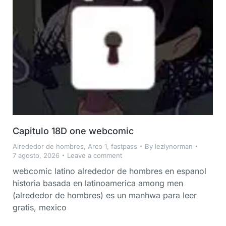
Capitulo 18D one webcomic
Alrededor de hombres
,
Arco 1
,
fastpass
By
lezlynorman
7 agosto, 2026
Leave a comment
webcomic latino alrededor de hombres en espanol
historia basada en latinoamerica among men
(alrededor de hombres) es un manhwa para leer
gratis, mexico