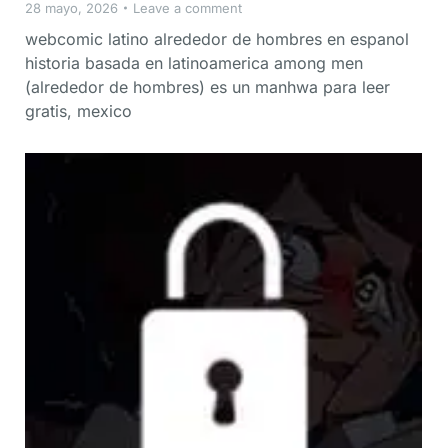
28 mayo, 2026
Leave a comment
webcomic latino alrededor de hombres en espanol
historia basada en latinoamerica among men
(alrededor de hombres) es un manhwa para leer
gratis, mexico