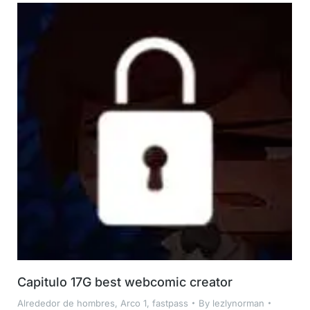
Capitulo 17G best webcomic creator
Alrededor de hombres
,
Arco 1
,
fastpass
By
lezlynorman