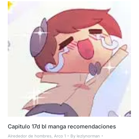
Capitulo 17d bl manga recomendaciones
Alrededor de hombres
,
Arco 1
By
lezlynorman