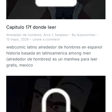
Capitulo 17f donde leer
Alrededor de hombres
,
Arco 1
,
fastpass
By
lezlynorman
13 mayo, 2026
Leave a comment
webcomic latino alrededor de hombres en espanol
historia basada en latinoamerica among men
(alrededor de hombres) es un manhwa para leer
gratis, mexico