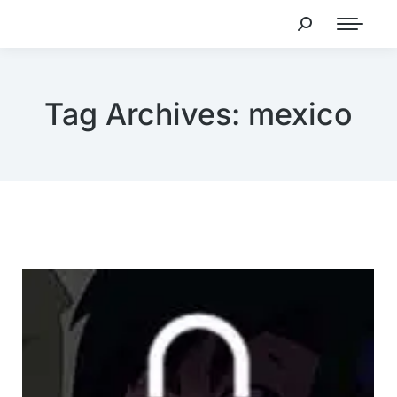
Tag Archives:
mexico