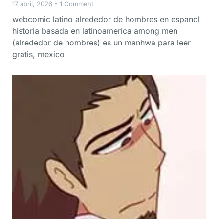
17 abril, 2026
1 Comment
webcomic latino alrededor de hombres en espanol
historia basada en latinoamerica among men
(alrededor de hombres) es un manhwa para leer
gratis, mexico