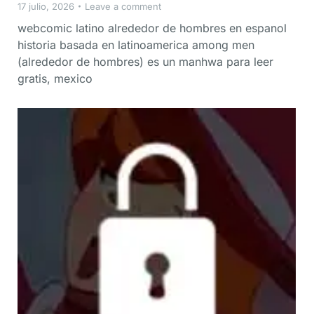
17 julio, 2026
Leave a comment
webcomic latino alrededor de hombres en espanol
historia basada en latinoamerica among men
(alrededor de hombres) es un manhwa para leer
gratis, mexico