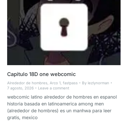
Capitulo 18D one webcomic
Alrededor de hombres
,
Arco 1
,
fastpass
By
lezlynorman
7 agosto, 2026
Leave a comment
webcomic latino alrededor de hombres en espanol
historia basada en latinoamerica among men
(alrededor de hombres) es un manhwa para leer
gratis, mexico