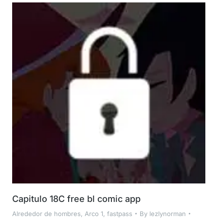
Capitulo 18C free bl comic app
Alrededor de hombres
,
Arco 1
,
fastpass
By
lezlynorman