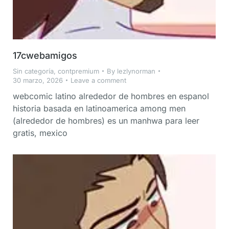
17cwebamigos
Sin categoría
,
contpremium
By
lezlynorman
30 marzo, 2026
Leave a comment
webcomic latino alrededor de hombres en espanol
historia basada en latinoamerica among men
(alrededor de hombres) es un manhwa para leer
gratis, mexico