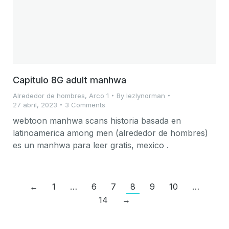
Capitulo 8G adult manhwa
Alrededor de hombres
,
Arco 1
By
lezlynorman
27 abril, 2023
3 Comments
webtoon manhwa scans historia basada en
latinoamerica among men (alrededor de hombres)
es un manhwa para leer gratis, mexico .
←
1
…
6
7
8
9
10
…
14
→