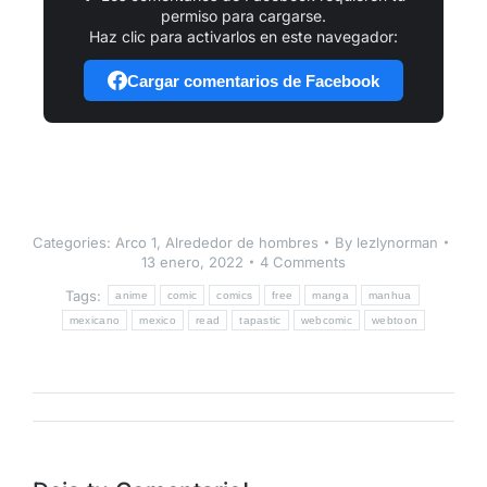
permiso para cargarse.
Haz clic para activarlos en este navegador:
Cargar comentarios de Facebook
Categories:
Arco 1
,
Alrededor de hombres
By
lezlynorman
13 enero, 2022
4 Comments
Tags:
anime
comic
comics
free
manga
manhua
mexicano
mexico
read
tapastic
webcomic
webtoon