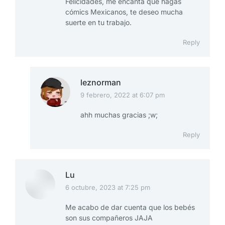
Felicidades, me encanta que hagas
cómics Mexicanos, te deseo mucha
suerte en tu trabajo.
Reply
leznorman
9 febrero, 2022 at 6:07 pm
says:
ahh muchas gracias ;w;
Reply
Lu
6 octubre, 2023 at 7:25 pm
says:
Me acabo de dar cuenta que los bebés
son sus compañeros JAJA